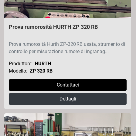
Prova rumorosità HURTH ZP 320 RB
Prova rumorosità Hurth ZP‑320 RB usata, strumento di
controllo per misurazione rumore di ingranag...
Produttore:
HURTH
Modello:
ZP 320 RB
Contattaci
Dettagli