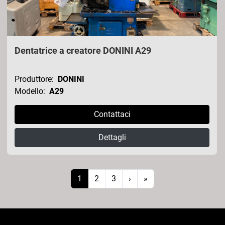
Dentatrice a creatore DONINI A29
Produttore:
DONINI
Modello:
A29
Contattaci
Dettagli
1
2
3
›
»