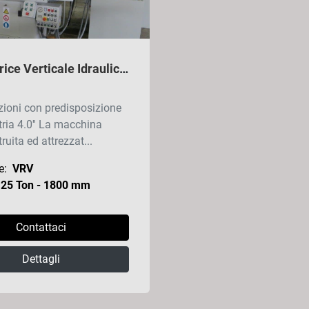
Brocciatrice Verticale Idraulica - 25 Ton Corsa 1800 mm - NUOVA - con predisposizione ad ''Industria 4.0''
zioni con predisposizione
tria 4.0'' La macchina
ruita ed attrezzat...
e:
VRV
25 Ton - 1800 mm
Contattaci
Dettagli