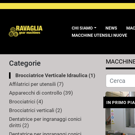
CHI SIAMO
NEWS
MA
MACCHINE UTENSILI NUOVE
MACCHINE
Categorie
Brocciatrice Verticale Idraulica
1
Affilatrici per utensili
7
Apparecchi di controllo
39
Brocciatrici
4
IN PRIMO PI
Brocciatrici verticali
2
Dentatrice per ingranaggi conici
diritti
2
Dentatrice per ingranaggi conici