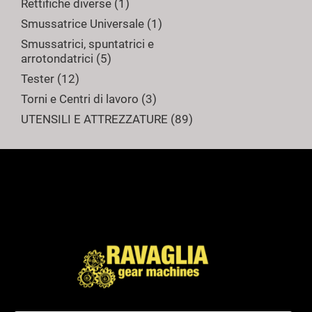
Rettifiche diverse
1
Smussatrice Universale
1
Smussatrici, spuntatrici e
arrotondatrici
5
Tester
12
Torni e Centri di lavoro
3
UTENSILI E ATTREZZATURE
89