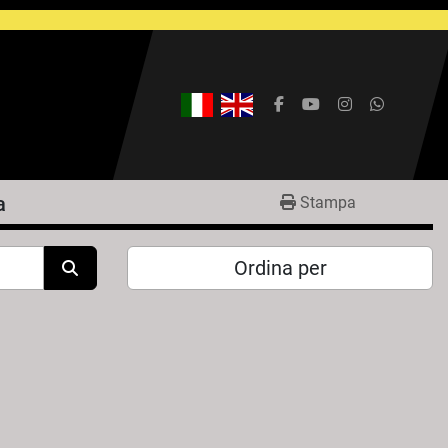
facebook
youtube
instagram
whatsap
a
Stampa
Ordina per