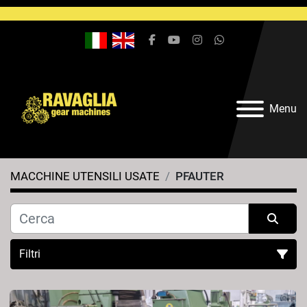
facebook
youtube
instagram
whatsapp
Menu
MACCHINE UTENSILI USATE
PFAUTER
Filtri
Tutte le categorie