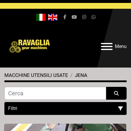
facebook
youtube
instagram
whatsapp
Menu
MACCHINE UTENSILI USATE
JENA
Filtri
Tutte le categorie