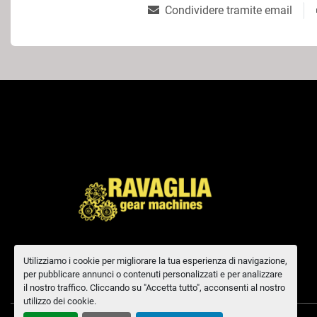
Condividere tramite email
Utilizziamo i cookie per migliorare la tua esperienza di navigazione,
per pubblicare annunci o contenuti personalizzati e per analizzare
il nostro traffico. Cliccando su "Accetta tutto", acconsenti al nostro
utilizzo dei cookie.