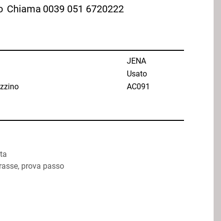
o
Chiama
0039 051 6720222
JENA
Usato
zzino
AC091
ta
rasse, prova passo 