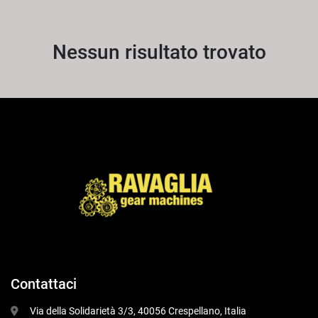
Tutte le categorie
Nessun risultato trovato
Ordina per
Contattaci
 Via della Solidarietà 3/3, 40056 Crespellano, Italia