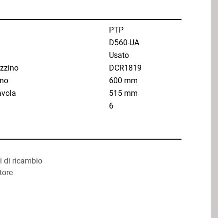
PTP
D560-UA
Usato
zzino
DCR1819
mo
600 mm
avola
515 mm
6
i di ricambio
tore