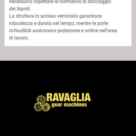
necessario rispettare le normative di stoccaggio 
dei liquidi.
La struttura in acciaio verniciato garantisce 
robustezza e durata nel tempo, mentre le porte 
richiudibili assicurano protezione e ordine nell’area 
di lavoro.