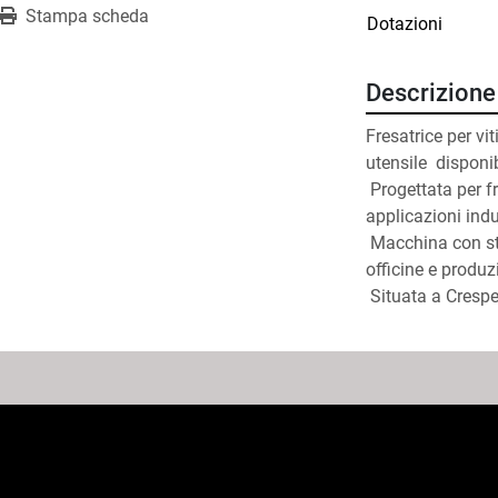
Stampa scheda
Dotazioni
Descrizione
Fresatrice per viti 
utensile  disponib
 Progettata per fresatura di viti e profili filettati con precisione per 
applicazioni indus
 Macchina con struttura robusta e componenti di qualità, adatta a 
officine e produ
 Situata a Cresp