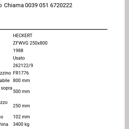
o
Chiama
0039 051 6720222
HECKERT
ZFWVG 250x800
1988
Usato
262122/9
zzino
FR1776
abile
800 mm
 sopra
500 mm
ezzo
250 mm
no
102 mm
hina
3400 kg