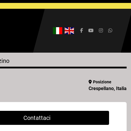
facebook
youtube
instagram
whatsap
zino
Posizione
Crespellano, Italia
Contattaci