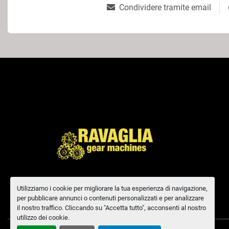
Condividere tramite email
Utilizziamo i cookie per migliorare la tua esperienza di navigazione,
per pubblicare annunci o contenuti personalizzati e per analizzare
il nostro traffico. Cliccando su "Accetta tutto", acconsenti al nostro
utilizzo dei cookie.