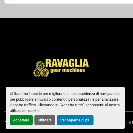
Utilizziamo i cookie per migliorare la tua esperienza di navigazione,
per pubblicare annunci o contenuti personalizzati e per analizzare
il nostro traffico. Cliccando su "Accetta tutto", acconsenti al nostro
utilizzo dei cookie.
Accettare
Rifiutare
Per saperne di più
Personalizza le preferenze sui Cookies
Machinio System
sito web di