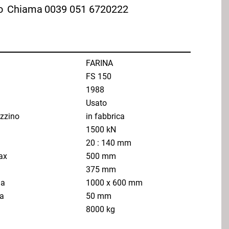
o
Chiama
0039 051 6720222
FARINA
FS 150
1988
Usato
zzino
in fabbrica
1500 kN
20 : 140 mm
ax
500 mm
375 mm
la
1000 x 600 mm
ta
50 mm
8000 kg