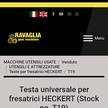
facebook
youtube
instagram
whatsapp
Menu
MACCHINE UTENSILI USATE
Venduto
UTENSILI E ATTREZZATURE
Teste per fresatrici HECKERT
T19
Testa universale per
fresatrici HECKERT (Stock
no. T19)