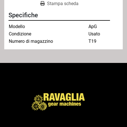
Stampa scheda
Specifiche
Modello
ApG
Condizione
Usato
Numero di magazzino
T19